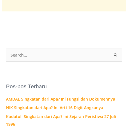
C
a
r
i
Pos-pos Terbaru
u
n
AMDAL Singkatan dari Apa? Ini Fungsi dan Dokumennya
t
NIK Singkatan dari Apa? Ini Arti 16 Digit Angkanya
u
Kudatuli Singkatan dari Apa? Ini Sejarah Peristiwa 27 Juli
k
1996
: