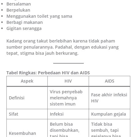
Bersalaman
Berpelukan
Menggunakan toilet yang sama
Berbagi makanan
Gigitan serangga
Kadang orang takut berlebihan karena tidak paham
sumber penularannya. Padahal, dengan edukasi yang
tepat, stigma bisa jauh berkurang.
Tabel Ringkas: Perbedaan HIV dan AIDS
Aspek
HIV
AIDS
Virus penyebab
Fase akhir infeksi
Definisi
melemahnya
HIV
sistem imun
Sifat
Infeksi
Kumpulan gejala
Belum bisa
Tidak bisa
disembuhkan,
sembuh, tapi
Kesembuhan
tapi bisa
gejalanya bisa