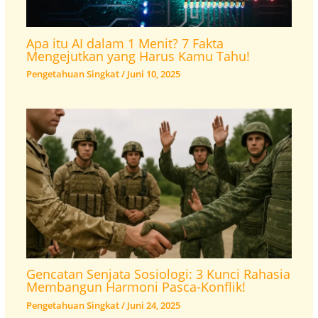
Apa itu AI dalam 1 Menit? 7 Fakta
Mengejutkan yang Harus Kamu Tahu!
Pengetahuan Singkat
/
Juni 10, 2025
Gencatan Senjata Sosiologi: 3 Kunci Rahasia
Membangun Harmoni Pasca-Konflik!
Pengetahuan Singkat
/
Juni 24, 2025