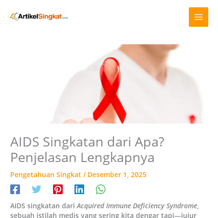
Lewati
A
ke
r
konten
s
i
p
AIDS Singkatan dari Apa?
Penjelasan Lengkapnya
Pengetahuan Singkat
/
Desember 1, 2025
AIDS singkatan dari
Acquired Immune Deficiency Syndrome
,
sebuah istilah medis yang sering kita dengar tapi—jujur