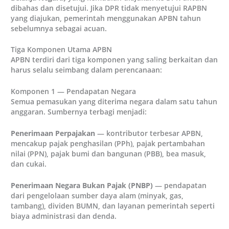
dibahas dan disetujui. Jika DPR tidak menyetujui RAPBN
yang diajukan, pemerintah menggunakan APBN tahun
sebelumnya sebagai acuan.
Tiga Komponen Utama APBN
APBN terdiri dari tiga komponen yang saling berkaitan dan
harus selalu seimbang dalam perencanaan:
Komponen 1 — Pendapatan Negara
Semua pemasukan yang diterima negara dalam satu tahun
anggaran. Sumbernya terbagi menjadi:
Penerimaan Perpajakan
— kontributor terbesar APBN,
mencakup pajak penghasilan (PPh), pajak pertambahan
nilai (PPN), pajak bumi dan bangunan (PBB), bea masuk,
dan cukai.
Penerimaan Negara Bukan Pajak (PNBP)
— pendapatan
dari pengelolaan sumber daya alam (minyak, gas,
tambang), dividen BUMN, dan layanan pemerintah seperti
biaya administrasi dan denda.