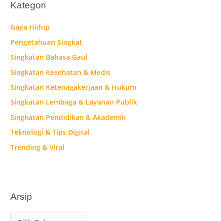
Kategori
Gaya Hidup
Pengetahuan Singkat
Singkatan Bahasa Gaul
Singkatan Kesehatan & Medis
Singkatan Ketenagakerjaan & Hukum
Singkatan Lembaga & Layanan Publik
Singkatan Pendidikan & Akademik
Teknologi & Tips Digital
Trending & Viral
Arsip