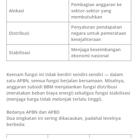
Pembagian anggaran ke
Alokasi
sektor-sektor yang
membutuhkan
Penyaluran pendapatan
Distribusi
negara untuk pemerataan
kesejahteraan
Menjaga keseimbangan
Stabilisasi
ekonomi nasional
Keenam fungsi ini tidak berdiri sendiri-sendiri — dalam
satu APBN, semua fungsi berjalan bersamaan. Misalnya,
anggaran subsidi BBM menjalankan fungsi distribusi
(meratakan beban biaya energi) sekaligus fungsi stabilisasi
(menjaga harga tidak melonjak terlalu tinggi).
Bedanya APBN dan APBD
Dua singkatan ini sering dikacaukan, padahal levelnya
berbeda: