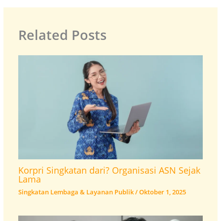
Related Posts
Korpri Singkatan dari? Organisasi ASN Sejak
Lama
Singkatan Lembaga & Layanan Publik
/
Oktober 1, 2025