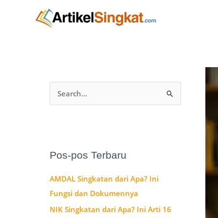
Lewati
A
ke
r
konten
s
i
p
C
a
r
i
u
Pos-pos Terbaru
n
AMDAL Singkatan dari Apa? Ini
t
Fungsi dan Dokumennya
u
NIK Singkatan dari Apa? Ini Arti 16
k