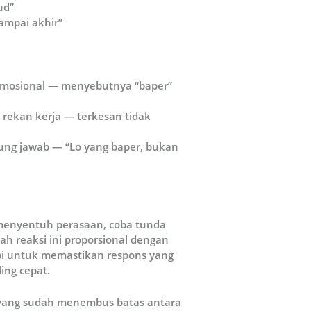
ud”
sampai akhir”
 emosional — menyebutnya “baper”
 rekan kerja — terkesan tidak
ung jawab — “Lo yang baper, bukan
 menyentuh perasaan, coba tunda
h reaksi ini proporsional dengan
pi untuk memastikan respons yang
ing cepat.
 yang sudah menembus batas antara