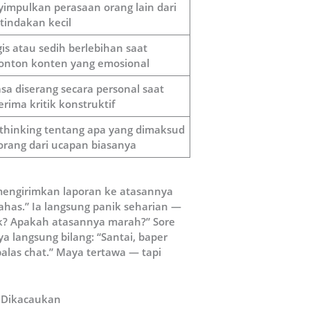
impulkan perasaan orang lain dari
 tindakan kecil
is atau sedih berlebihan saat
nton konten yang emosional
sa diserang secara personal saat
rima kritik konstruktif
thinking tentang apa yang dimaksud
orang dari ucapan biasanya
 mengirimkan laporan ke atasannya
ahas.” Ia langsung panik seharian —
k? Apakah atasannya marah?” Sore
 langsung bilang: “Santai, baper
alas chat.” Maya tertawa — tapi
g Dikacaukan