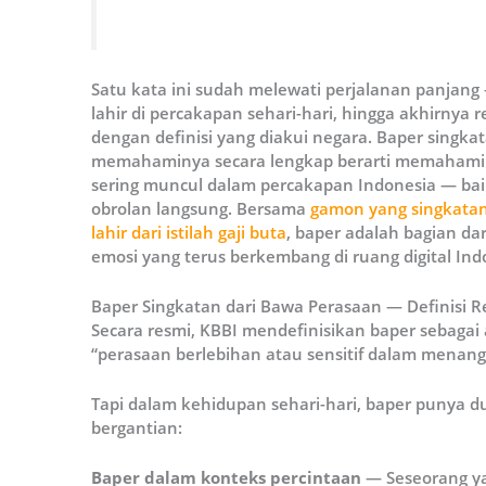
Satu kata ini sudah melewati perjalanan panjang
lahir di percakapan sehari-hari, hingga akhirnya 
dengan definisi yang diakui negara. Baper singka
memahaminya secara lengkap berarti memahami s
sering muncul dalam percakapan Indonesia — baik
obrolan langsung. Bersama
gamon yang singkatan
lahir dari istilah gaji buta
, baper adalah bagian da
emosi yang terus berkembang di ruang digital Ind
Baper Singkatan dari Bawa Perasaan — Definisi R
Secara resmi, KBBI mendefinisikan baper sebagai a
“perasaan berlebihan atau sensitif dalam menangg
Tapi dalam kehidupan sehari-hari, baper punya d
bergantian:
Baper dalam konteks percintaan
— Seseorang ya