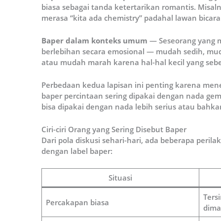
biasa sebagai tanda ketertarikan romantis. Misaln
merasa “kita ada chemistry” padahal lawan bicar
Baper dalam konteks umum
— Seseorang yang m
berlebihan secara emosional — mudah sedih, mu
atau mudah marah karena hal-hal kecil yang seben
Perbedaan kedua lapisan ini penting karena m
baper percintaan sering dipakai dengan nada ge
bisa dipakai dengan nada lebih serius atau bahka
Ciri-ciri Orang yang Sering Disebut Baper
Dari pola diskusi sehari-hari, ada beberapa perila
dengan label baper:
Situasi
Ters
Percakapan biasa
dima