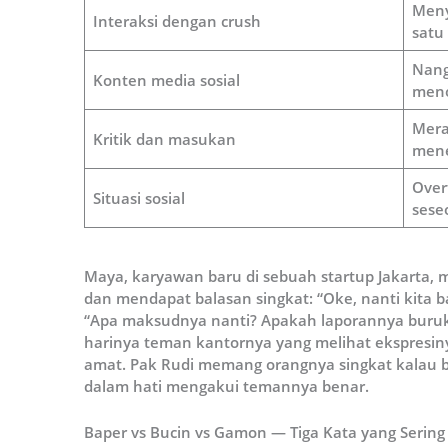
Meny
Interaksi dengan crush
satu
Nang
Konten media sosial
meno
Mera
Kritik dan masukan
mene
Over
Situasi sosial
sese
Maya, karyawan baru di sebuah startup Jakarta,
dan mendapat balasan singkat: “Oke, nanti kita b
“Apa maksudnya nanti? Apakah laporannya buru
harinya teman kantornya yang melihat ekspresinya
amat. Pak Rudi memang orangnya singkat kalau b
dalam hati mengakui temannya benar.
Baper vs Bucin vs Gamon — Tiga Kata yang Serin