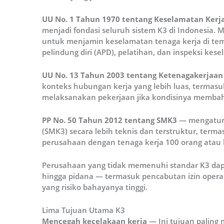
UU No. 1 Tahun 1970 tentang Keselamatan Kerj
menjadi fondasi seluruh sistem K3 di Indonesia.
untuk menjamin keselamatan tenaga kerja di tem
pelindung diri (APD), pelatihan, dan inspeksi kese
UU No. 13 Tahun 2003 tentang Ketenagakerjaan
konteks hubungan kerja yang lebih luas, termas
melaksanakan pekerjaan jika kondisinya memba
PP No. 50 Tahun 2012 tentang SMK3
— mengatur
(SMK3) secara lebih teknis dan terstruktur, term
perusahaan dengan tenaga kerja 100 orang atau l
Perusahaan yang tidak memenuhi standar K3 dapa
hingga pidana — termasuk pencabutan izin operas
yang risiko bahayanya tinggi.
Lima Tujuan Utama K3
Mencegah kecelakaan kerja
— Ini tujuan paling 