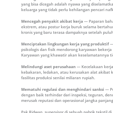
yang bisa dicegah adalah nyawa yang diselamatka
keluarga yang tidak perlu kehilangan pencari naf
Mencegah penyakit akibat kerja
— Paparan bahan
ekstrem, atau postur kerja buruk selama bertah
kronis yang baru terasa dampaknya setelah pulu
Menciptakan lingkungan kerja yang produktif
—
psikologis dan fisik mendorong karyawan bekerja
Karyawan yang khawatir akan keselamatannya tida
Melindungi aset perusahaan
— Kecelakaan kerja
kebakaran, ledakan, atau kerusakan alat akibat 
fasilitas produksi senilai miliaran rupiah.
Mematuhi regulasi dan menghindari sanksi
— Pe
dengan baik terhindar dari inspeksi, teguran, den
merusak reputasi dan operasional jangka panjang
Pak Ridwan, supervisor di sebuah pabrik tekstil d