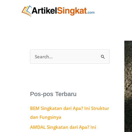
Lewati
A
ke
r
konten
s
i
p
C
a
r
i
u
Pos-pos Terbaru
n
BEM Singkatan dari Apa? Ini Struktur
t
dan Fungsinya
u
AMDAL Singkatan dari Apa? Ini
k