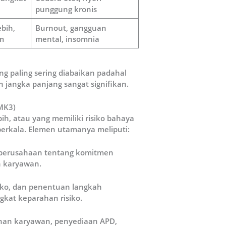
punggung kronis
bih,
Burnout, gangguan
am
mental, insomnia
ng paling sering diabaikan padahal
jangka panjang sangat signifikan.
MK3)
h, atau yang memiliki risiko bahaya
 berkala. Elemen utamanya meliputi:
 perusahaan tentang komitmen
h karyawan.
siko, dan penentuan langkah
gkat keparahan risiko.
ihan karyawan, penyediaan APD,