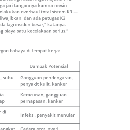
iga jari tangannya karena mesin
melakukan overhaul total sistem K3 —
diwajibkan, dan ada petugas K3
ada lagi insiden besar,” katanya.
g biaya satu kecelakaan serius.”
gori bahaya di tempat kerja:
Dampak Potensial
n, suhu
Gangguan pendengaran,
penyakit kulit, kanker
ia
Keracunan, gangguan
ap
pernapasan, kanker
r di
Infeksi, penyakit menular
 angkat
Cedera otot, nyeri