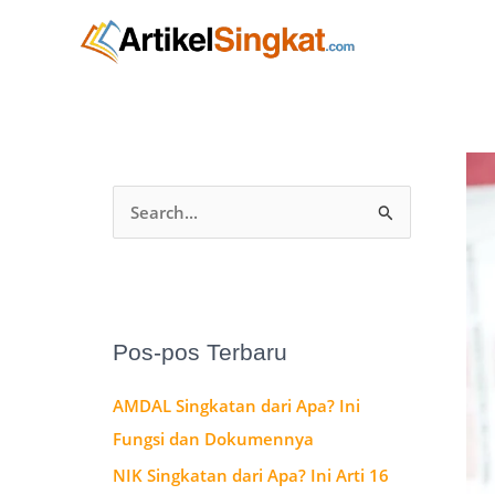
Lewati
A
ke
r
konten
s
i
p
C
a
r
i
u
Pos-pos Terbaru
n
AMDAL Singkatan dari Apa? Ini
t
Fungsi dan Dokumennya
u
NIK Singkatan dari Apa? Ini Arti 16
k