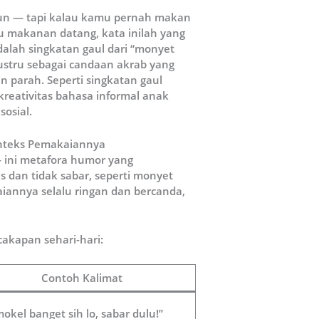
pun — tapi kalau kamu pernah makan
u makanan datang, kata inilah yang
dalah singkatan gaul dari “monyet
ustru sebagai candaan akrab yang
 parah. Seperti singkatan gaul
i kreativitas bahasa informal anak
osial.
onteks Pemakaiannya
 ini metafora humor yang
dan tidak sabar, seperti monyet
annya selalu ringan dan bercanda,
akapan sehari-hari:
Contoh Kalimat
okel banget sih lo, sabar dulu!”