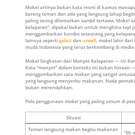
Mokel artinya bukan kata resmi di kamus mana
bareng teman dan ada yang langsung lahap begit
paling sering dilontarkan sambil tertawa. Mokel a
kelaparan”, dipakai bukan untuk menghina tapi j
menggambarkan kondisi seseorang yang kelaparan
lainnya seperti
gabut
dan
urwell
, mokel lahir dar
muda Indonesia yang terus berkembang di media s
Mokel Singkatan dari Monyet Kelaparan — Ini K
Kata “monyet” dalam konteks ini bukan hinaan —
menggambarkan cara makan yang sangat antusias 
yang langsung menyerbu makanan. Nada pemakai
bukan merendahkan.
Pola penggunaan mokel yang paling umum di perc
Situasi
Teman langsung makan begitu makanan
“Eh m