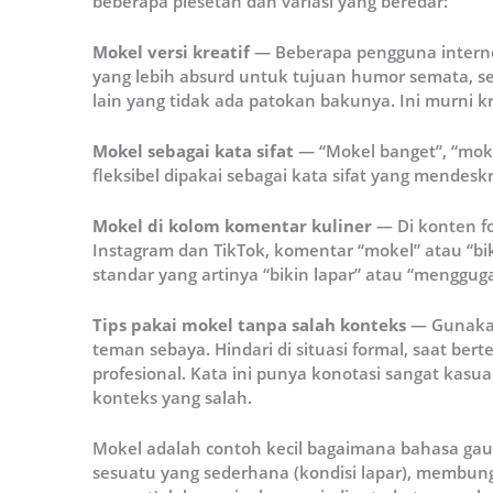
beberapa plesetan dan variasi yang beredar:
Mokel versi kreatif
— Beberapa pengguna interne
yang lebih absurd untuk tujuan humor semata, sep
lain yang tidak ada patokan bakunya. Ini murni 
Mokel sebagai kata sifat
— “Mokel banget”, “mokel
fleksibel dipakai sebagai kata sifat yang mendeskr
Mokel di kolom komentar kuliner
— Di konten fo
Instagram dan TikTok, komentar “mokel” atau “bi
standar yang artinya “bikin lapar” atau “menggug
Tips pakai mokel tanpa salah konteks
— Gunakan
teman sebaya. Hindari di situasi formal, saat ber
profesional. Kata ini punya konotasi sangat kasual
konteks yang salah.
Mokel adalah contoh kecil bagaimana bahasa gau
sesuatu yang sederhana (kondisi lapar), membu