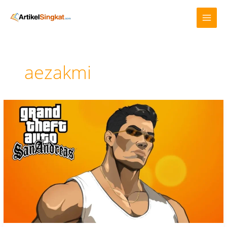
Lewati
ke
konten
aezakmi