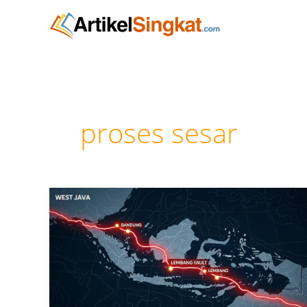
Lewati
ke
konten
proses sesar