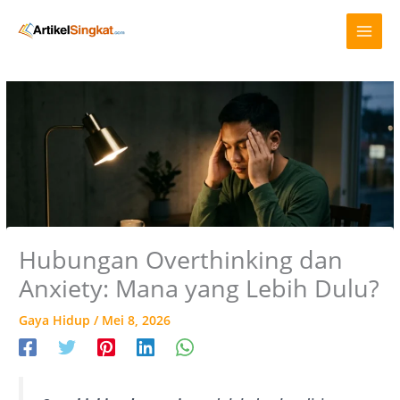
Lewati
A
ke
r
konten
s
i
p
Hubungan Overthinking dan
Anxiety: Mana yang Lebih Dulu?
Gaya Hidup
/
Mei 8, 2026