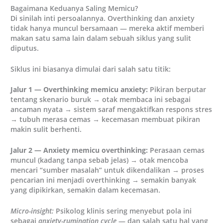
Bagaimana Keduanya Saling Memicu?
Di sinilah inti persoalannya. Overthinking dan anxiety
tidak hanya muncul bersamaan — mereka aktif memberi
makan satu sama lain dalam sebuah siklus yang sulit
diputus.
Siklus ini biasanya dimulai dari salah satu titik:
Jalur 1 — Overthinking memicu anxiety:
Pikiran berputar
tentang skenario buruk → otak membaca ini sebagai
ancaman nyata → sistem saraf mengaktifkan respons stres
→ tubuh merasa cemas → kecemasan membuat pikiran
makin sulit berhenti.
Jalur 2 — Anxiety memicu overthinking:
Perasaan cemas
muncul (kadang tanpa sebab jelas) → otak mencoba
mencari “sumber masalah” untuk dikendalikan → proses
pencarian ini menjadi overthinking → semakin banyak
yang dipikirkan, semakin dalam kecemasan.
Micro-insight:
Psikolog klinis sering menyebut pola ini
sebagai
anxiety-rumination cycle
— dan salah satu hal yang