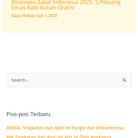
Beasiswa Zakat Indonesia 2025: 5 Peluang
Emas Raih Kuliah Gratis!
Gaya Hidup
/
Juli 1, 2025
C
a
r
i
Pos-pos Terbaru
u
n
AMDAL Singkatan dari Apa? Ini Fungsi dan Dokumennya
t
NIK Singkatan dari Apa? Ini Arti 16 Digit Angkanya