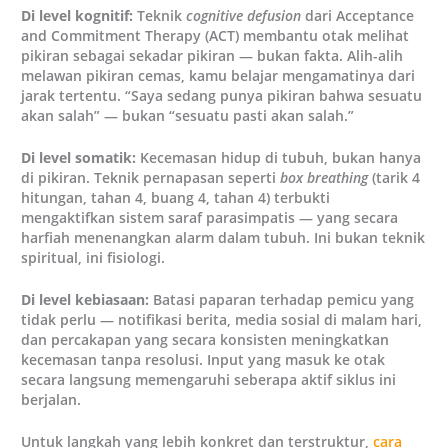
Di level kognitif:
Teknik
cognitive defusion
dari Acceptance
and Commitment Therapy (ACT) membantu otak melihat
pikiran sebagai sekadar pikiran — bukan fakta. Alih-alih
melawan pikiran cemas, kamu belajar mengamatinya dari
jarak tertentu. “Saya sedang punya pikiran bahwa sesuatu
akan salah” — bukan “sesuatu pasti akan salah.”
Di level somatik:
Kecemasan hidup di tubuh, bukan hanya
di pikiran. Teknik pernapasan seperti
box breathing
(tarik 4
hitungan, tahan 4, buang 4, tahan 4) terbukti
mengaktifkan sistem saraf parasimpatis — yang secara
harfiah menenangkan alarm dalam tubuh. Ini bukan teknik
spiritual, ini fisiologi.
Di level kebiasaan:
Batasi paparan terhadap pemicu yang
tidak perlu — notifikasi berita, media sosial di malam hari,
dan percakapan yang secara konsisten meningkatkan
kecemasan tanpa resolusi. Input yang masuk ke otak
secara langsung memengaruhi seberapa aktif siklus ini
berjalan.
Untuk langkah yang lebih konkret dan terstruktur,
cara