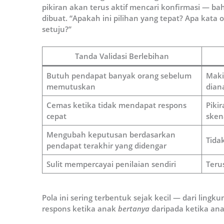
pikiran akan terus aktif mencari konfirmasi — b
dibuat. “Apakah ini pilihan yang tepat? Apa kata
setuju?”
Tanda Validasi Berlebihan
Butuh pendapat banyak orang sebelum
Maki
memutuskan
diana
Cemas ketika tidak mendapat respons
Piki
cepat
sken
Mengubah keputusan berdasarkan
Tida
pendapat terakhir yang didengar
Sulit mempercayai penilaian sendiri
Terus
Pola ini sering terbentuk sejak kecil — dari ling
respons ketika anak
bertanya
daripada ketika an