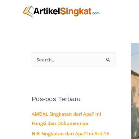
Lewati
A
ke
r
konten
s
i
p
C
a
r
i
u
Pos-pos Terbaru
n
AMDAL Singkatan dari Apa? Ini
t
Fungsi dan Dokumennya
u
NIK Singkatan dari Apa? Ini Arti 16
k