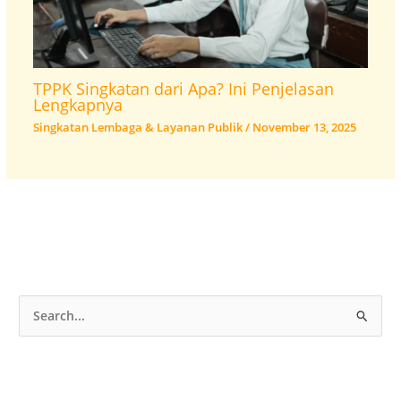
TPPK Singkatan dari Apa? Ini Penjelasan
Lengkapnya
Singkatan Lembaga & Layanan Publik
/
November 13, 2025
C
a
r
i