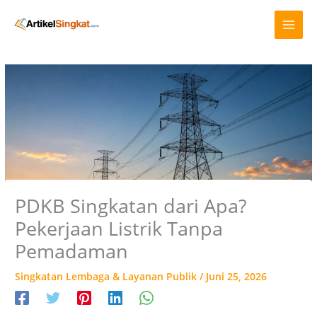
Lewati
A
ke
r
konten
s
i
p
PDKB Singkatan dari Apa?
Pekerjaan Listrik Tanpa
Pemadaman
Singkatan Lembaga & Layanan Publik
/
Juni 25, 2026