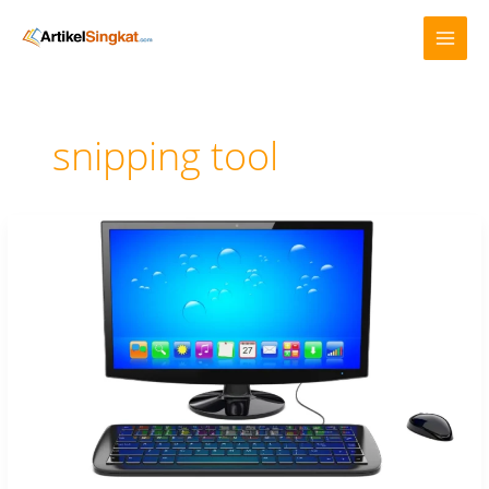
Lewati
ke
konten
snipping tool