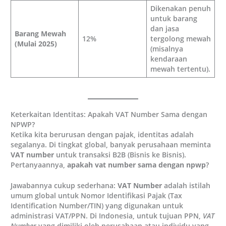
Dikenakan penuh
untuk barang
dan jasa
Barang Mewah
12%
tergolong mewah
(Mulai 2025)
(misalnya
kendaraan
mewah tertentu).
Keterkaitan Identitas: Apakah VAT Number Sama dengan
NPWP?
Ketika kita berurusan dengan pajak, identitas adalah
segalanya. Di tingkat global, banyak perusahaan meminta
VAT number
untuk transaksi B2B (Bisnis ke Bisnis).
Pertanyaannya,
apakah vat number sama dengan npwp
?
Jawabannya cukup sederhana:
VAT Number
adalah istilah
umum global untuk Nomor Identifikasi Pajak (Tax
Identification Number/TIN) yang digunakan untuk
administrasi VAT/PPN. Di Indonesia, untuk tujuan PPN,
VAT
Number
yang dimiliki oleh perusahaan atau individu yang