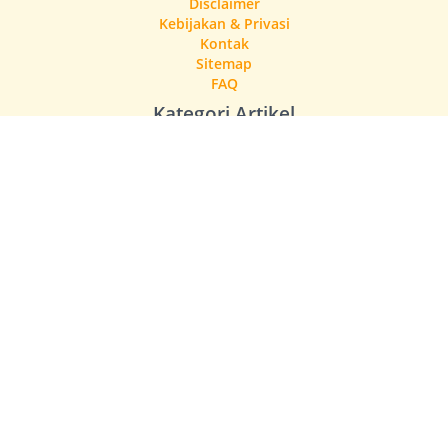
Disclaimer
Kebijakan & Privasi
Kontak
Sitemap
FAQ
Kategori Artikel
Gaya Hidup
Pengetahuan Singkat
Singkatan Bahasa Gaul
Singkatan Kesehatan & Medis
Singkatan Ketenagakerjaan & Hukum
Singkatan Lembaga & Layanan Publik
Singkatan Pendidikan & Akademik
Teknologi & Tips Digital
Trending & Viral
© 2026 Artikel Singkat - All Rights Reserved.