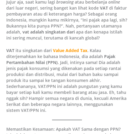
Jujur aja, saat kamu lagi
browsing
atau berbelanja
online
dari luar negeri, sering banget kan lihat kode
VAT
di faktur
pembayaran atau di keterangan harga? Sebagai orang
Indonesia, mungkin kamu mikirnya, “Ini pajak apa lagi, sih?
Bukannya kita punya PPN?”. Nah, pertanyaan utamanya
adalah,
vat adalah singkatan dari
apa dan kenapa istilah
ini sering muncul, terutama di kancah global?
VAT
itu singkatan dari
Value Added Tax
. Kalau
diterjemahkan ke bahasa Indonesia, dia adalah
Pajak
Pertambahan Nilai (PPN)
. Jadi, intinya sama! Dia adalah
jenis pajak konsumsi yang dikenakan pada setiap rantai
produksi dan distribusi, mulai dari bahan baku sampai
produk itu sampai ke tangan konsumen akhir.
Sederhananya, VAT/PPN ini adalah pungutan yang kamu
bayar setiap kali kamu membeli barang atau jasa. Eh, tahu
nggak sih? Hampir semua negara di dunia, kecuali Amerika
Serikat dan beberapa negara lainnya, menggunakan
sistem VAT/PPN ini.
Memastikan Kesamaan: Apakah VAT Sama dengan PPN?