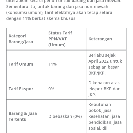
diterapkan secara penuh untuk
barang dan jasa mewah
.
Sementara itu, untuk barang dan jasa non-mewah
(konsumsi umum), tarif efektifnya akan tetap setara
dengan 11% berkat skema khusus.
Status Tarif
Kategori
PPN/VAT
Keterangan
Barang/Jasa
(Umum)
Berlaku sejak
April 2022 untuk
Tarif Umum
11%
sebagian besar
BKP/JKP.
Dikenakan atas
Tarif Ekspor
0%
ekspor BKP dan
JKP.
Kebutuhan
pokok, jasa
Barang & Jasa
Dibebaskan (0%)
kesehatan, jasa
Tertentu
pendidikan, jasa
sosial, dll.