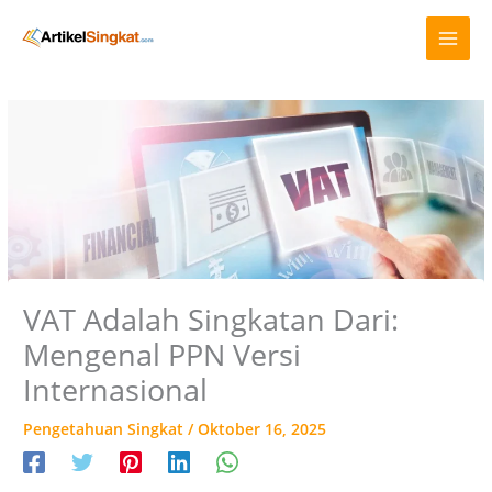
Lewati
A
ke
r
konten
s
i
p
VAT Adalah Singkatan Dari:
Mengenal PPN Versi
Internasional
Pengetahuan Singkat
/
Oktober 16, 2025