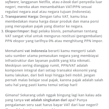
software
, langganan Netflix, atau
e-book
dari penyedia luar
negeri, mereka akan menambahkan VAT/PPN sesuai
regulasi negara asal atau negara tujuan (Indonesia).
Transparansi Harga:
Dengan tahu VAT, kamu bisa
membedakan mana harga dasar produk dan mana porsi
yang merupakan pajak yang disetor ke negara.
Ekspor/Impor:
Bagi pelaku bisnis, pemahaman tentang
VAT sangat vital untuk mengurus restitusi (pengembalian)
PPN ekspor yang tarifnya 0% atau menghitung PPN impor.
Memahami
vat indonesia
berarti kamu mengerti salah
satu sumber utama pemasukan negara yang membiayai
infrastruktur dan layanan publik yang kita nikmati.
Meskipun sering dianggap rumit, PPN/VAT adalah
komponen integral dari setiap transaksi ekonomi yang
kamu lakukan, dari beli kopi hingga beli mobil. Jangan
pernah malas belajar soal pajak, karena pajak adalah salah
satu hal yang pasti kamu temui setiap hari!
Gimana? Sekarang udah nggak bingung lagi kan kalau ada
yang tanya
vat adalah singkatan dari
apa? Punya
pengalaman seru saat harus bayar VAT dari luar negeri?