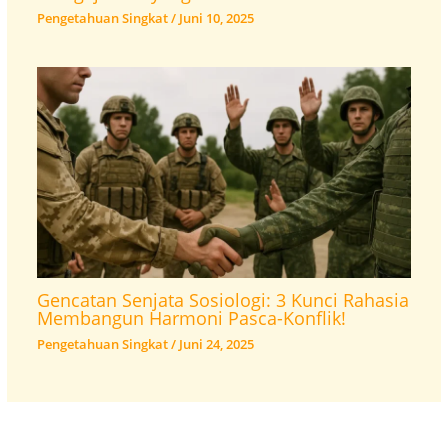
Pengetahuan Singkat
/
Juni 10, 2025
Gencatan Senjata Sosiologi: 3 Kunci Rahasia
Membangun Harmoni Pasca-Konflik!
Pengetahuan Singkat
/
Juni 24, 2025