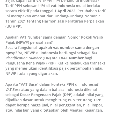
Sejak kapan tarif VAT/PPN 11% berlaku di Indonesia?
Tarif PPN sebesar
11%
di
vat indonesia
mulai berlaku
secara efektif pada tanggal
1 April 2022
. Perubahan tarif
ini merupakan amanat dari Undang-Undang Nomor 7
Tahun 2021 tentang Harmonisasi Peraturan Perpajakan
(UU HPP).
Apakah VAT Number sama dengan Nomor Pokok Wajib
Pajak (NPWP) perusahaan?
Secara fungsional,
apakah vat number sama dengan
npwp
? Ya, NPWP di Indonesia berfungsi sebagai
Tax
Identification Number
(TIN) atau
VAT Number
bagi
Pengusaha Kena Pajak (PKP). Ketika melakukan transaksi
yang memerlukan identifikasi pajak pertambahan nilai,
NPWP itulah yang digunakan.
Apa itu “VAT Base” dalam konteks PPN di Indonesia?
VAT Base
atau yang dalam bahasa Indonesia dikenal
sebagai
Dasar Pengenaan Pajak (DPP)
adalah nilai yang
dijadikan dasar untuk menghitung PPN terutang. DPP
dapat berupa harga jual, nilai penggantian, nilai impor,
atau nilai lain yang ditetapkan oleh Menteri Keuangan.