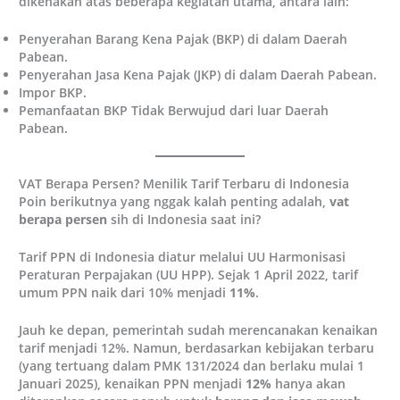
dikenakan atas beberapa kegiatan utama, antara lain:
Penyerahan Barang Kena Pajak (BKP) di dalam Daerah
Pabean.
Penyerahan Jasa Kena Pajak (JKP) di dalam Daerah Pabean.
Impor BKP.
Pemanfaatan BKP Tidak Berwujud dari luar Daerah
Pabean.
VAT Berapa Persen? Menilik Tarif Terbaru di Indonesia
Poin berikutnya yang nggak kalah penting adalah,
vat
berapa persen
sih di Indonesia saat ini?
Tarif PPN di Indonesia diatur melalui UU Harmonisasi
Peraturan Perpajakan (UU HPP). Sejak 1 April 2022, tarif
umum PPN naik dari 10% menjadi
11%
.
Jauh ke depan, pemerintah sudah merencanakan kenaikan
tarif menjadi 12%. Namun, berdasarkan kebijakan terbaru
(yang tertuang dalam PMK 131/2024 dan berlaku mulai 1
Januari 2025), kenaikan PPN menjadi
12%
hanya akan