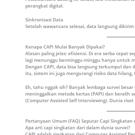
perangkat digital.
Sinkronisasi Data
Setelah wawancara selesai, data langsung dikirim 
Kenapa CAPI Mulai Banyak Dipakai?
Alasan paling jelas: efisiensi. Di era serba cepat 
lagi menunggu berminggu-minggu hanya untuk me
Dengan CAPI, data bisa langsung terkumpul dan di
itu, sistem ini juga mengurangi risiko data hilang,
Eh, tahu nggak sih? Banyak lembaga survei besa
meninggalkan metode kertas (PAPI) dan beralih 
(Computer Assisted Self Interviewing). Dunia ris
Pertanyaan Umum (FAQ) Seputar Capi Singkatan 
Apa arti capi singkatan dari dalam dunia survei?
CAPI adalah singkatan dari Computer Assisted Pe