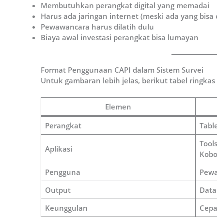
Membutuhkan perangkat digital yang memadai
Harus ada jaringan internet (meski ada yang bisa o
Pewawancara harus dilatih dulu
Biaya awal investasi perangkat bisa lumayan
Format Penggunaan CAPI dalam Sistem Survei
Untuk gambaran lebih jelas, berikut tabel ringk
Elemen
Perangkat
Tabl
Tools
Aplikasi
Kobo
Pengguna
Pewa
Output
Data 
Keunggulan
Cepat