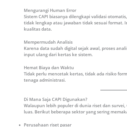
Mengurangi Human Error
Sistem CAPI biasanya dilengkapi validasi otomati
tidak lengkap atau jawaban tidak sesuai format.
kualitas data.
Mempermudah Analisis
Karena data sudah digital sejak awal, proses anal
input ulang dari kertas ke sistem.
Hemat Biaya dan Waktu
Tidak perlu mencetak kertas, tidak ada risiko form
tenaga administrasi.
Di Mana Saja CAPI Digunakan?
Walaupun lebih populer di dunia riset dan survei
luas. Berikut beberapa sektor yang sering memaka
Perusahaan riset pasar