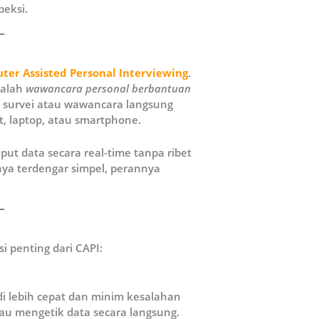
peksi.
er Assisted Personal Interviewing
.
dalah
wawancara personal berbantuan
n survei atau wawancara langsung
t, laptop, atau smartphone.
 data secara real-time tanpa ribet
nya terdengar simpel, perannya
i penting dari CAPI:
i lebih cepat dan minim kesalahan
tau mengetik data secara langsung.