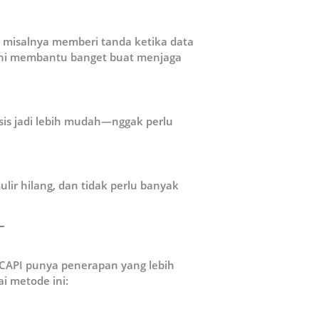
s, misalnya memberi tanda ketika data
 Ini membantu banget buat menjaga
isis jadi lebih mudah—nggak perlu
ulir hilang, dan tidak perlu banyak
, CAPI punya penerapan yang lebih
i metode ini: