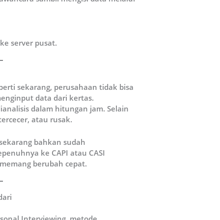
ke server pusat.
seperti sekarang, perusahaan tidak bisa
nginput data dari kertas.
analisis dalam hitungan jam. Selain
 tercecer, atau rusak.
r sekarang bahkan sudah
sepenuhnya ke CAPI atau CASI
et memang berubah cepat.
dari
rsonal Interviewing, metode