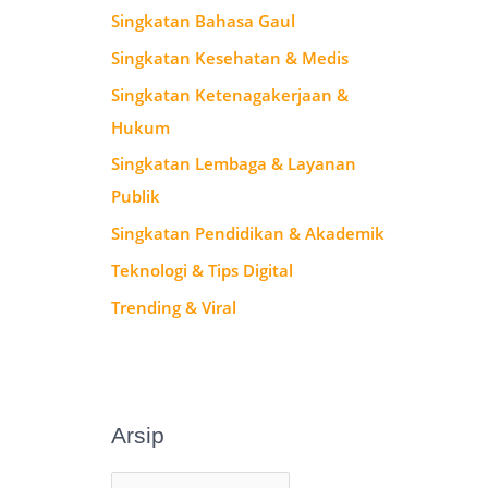
Singkatan Bahasa Gaul
Singkatan Kesehatan & Medis
Singkatan Ketenagakerjaan &
Hukum
Singkatan Lembaga & Layanan
Publik
Singkatan Pendidikan & Akademik
Teknologi & Tips Digital
Trending & Viral
Arsip