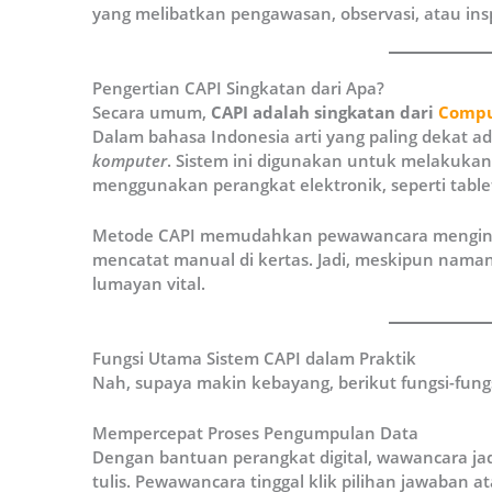
yang melibatkan pengawasan, observasi, atau ins
Pengertian CAPI Singkatan dari Apa?
Secara umum,
CAPI adalah singkatan dari
Comput
Dalam bahasa Indonesia arti yang paling dekat a
komputer
. Sistem ini digunakan untuk melakuka
menggunakan perangkat elektronik, seperti table
Metode CAPI memudahkan pewawancara menginput
mencatat manual di kertas. Jadi, meskipun nama
lumayan vital.
Fungsi Utama Sistem CAPI dalam Praktik
Nah, supaya makin kebayang, berikut fungsi-fungs
Mempercepat Proses Pengumpulan Data
Dengan bantuan perangkat digital, wawancara jad
tulis. Pewawancara tinggal klik pilihan jawaban a