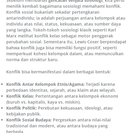
Sebelum membahas
gencatan senjata sosiologi
, kita perlu
menilik kembali bagaimana sosiologi memahami konflik.
Konflik sosial bukanlah sekadar pertengkaran
antarindividu; ia adalah perjuangan antara kelompok atau
individu atas nilai, status, kekuasaan, atau sumber daya
yang langka. Tokoh-tokoh sosiologi klasik seperti Karl
Marx melihat konflik kelas sebagai motor penggerak
perubahan sosial. Sementara itu, Lewis Coser berpendapat
bahwa konflik juga bisa memiliki fungsi positif, seperti
memperkuat kohesi kelompok dalam, atau memunculkan
norma dan struktur baru.
Konflik bisa bermanifestasi dalam berbagai bentuk:
Konflik Antar Kelompok Etnis/Agama:
Terjadi karena
perbedaan identitas, sejarah, atau klaim atas wilayah.
Konflik Kelas:
Pertentangan antara kelompok ekonomi
(buruh vs. kapitalis, kaya vs. miskin).
Konflik Politik:
Perebutan kekuasaan, ideologi, atau
kebijakan publik.
Konflik Sosial Budaya:
Pergesekan antara nilai-nilai
tradisional dan modern, atau antara budaya yang
berbeda.