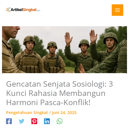
Lewati
A
ke
r
konten
s
i
p
Gencatan Senjata Sosiologi: 3
Kunci Rahasia Membangun
Harmoni Pasca-Konflik!
Pengetahuan Singkat
/
Juni 24, 2025