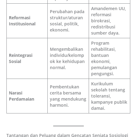
Amandemen UU,
Perubahan pada
reformasi
Reformasi
struktur/aturan
birokrasi,
Institusional
sosial, politik,
redistribusi
ekonomi.
sumber daya.
Program
Mengembalikan
rehabilitasi,
Reintegrasi
individu/kelomp
bantuan
Sosial
ok ke kehidupan
ekonomi,
normal.
pemulangan
pengungsi.
Kurikulum
Pembentukan
sekolah tentang
Narasi
cerita bersama
toleransi,
Perdamaian
yang mendukung
kampanye publik
harmoni.
damai.
Tantangan dan Peluang dalam Gencatan Senjata Sosiologi