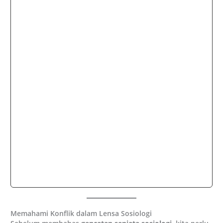
Sekadar Henti Tembak
1. Negosiasi dan Mediasi Sosial
(Membangun Jembatan Komunikasi)
2. Rekonsiliasi dan Pembangunan
Kepercayaan (Menyembuhkan Luka
Batin)
3. Reformasi Institusional dan Hukum
(Menciptakan Fondasi yang Adil)
Tantangan dan Peluang dalam Gencatan
Senjata Sosiologi
Tantangan Utama:
Peluang Besar:
Kesimpulan
FAQ
Memahami Konflik dalam Lensa Sosiologi