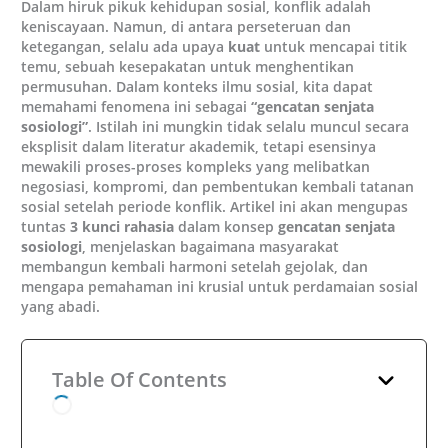
Dalam hiruk pikuk kehidupan sosial, konflik adalah
keniscayaan. Namun, di antara perseteruan dan
ketegangan, selalu ada upaya
kuat
untuk mencapai titik
temu, sebuah kesepakatan untuk menghentikan
permusuhan. Dalam konteks ilmu sosial, kita dapat
memahami fenomena ini sebagai
“gencatan senjata
sosiologi”
. Istilah ini mungkin tidak selalu muncul secara
eksplisit dalam literatur akademik, tetapi esensinya
mewakili proses-proses kompleks yang melibatkan
negosiasi, kompromi, dan pembentukan kembali tatanan
sosial setelah periode konflik. Artikel ini akan mengupas
tuntas
3 kunci rahasia
dalam konsep
gencatan senjata
sosiologi
, menjelaskan bagaimana masyarakat
membangun kembali harmoni setelah gejolak, dan
mengapa pemahaman ini krusial untuk perdamaian sosial
yang abadi.
Table Of Contents
Memahami Konflik dalam Lensa Sosiologi
Gencatan Senjata Sosiologi: Lebih dari